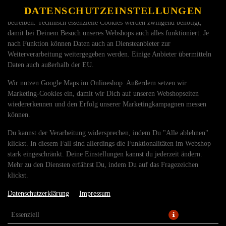
DATENSCHUTZEINSTELLUNGEN
SPRACHE ÄNDERN
Wir nutzen Cookies und Dienste Dritter, um unseren Onlineshop zu
DE
betreiben. Technisch essenzielle Cookies werden zwingend benötigt,
damit bei Deinem Besuch unseres Webshops auch alles funktioniert. Je
nach Funktion können Daten auch an Diensteanbieter zur
Weiterverarbeitung weitergegeben werden. Einige Anbieter übermitteln
Daten auch außerhalb der EU.
Wir nutzen Google Maps im Onlineshop. Außerdem setzen wir
Marketing-Cookies ein, damit wir Dich auf unseren Webshopseiten
PIZZA VEGETARISCH Ø26CM
wiedererkennen und den Erfolg unserer Marketingkampagnen messen
können.
Du kannst der Verarbeitung widersprechen, indem Du "Alle ablehnen"
klickst. In diesem Fall sind allerdings die Funktionalitäten im Webshop
stark eingeschränkt. Deine Einstellungen kannst du jederzeit ändern.
Mehr zu den Diensten erfährst Du, indem Du auf das Fragezeichen
klickst.
Datenschutzerklärung
Impressum
Essenziell