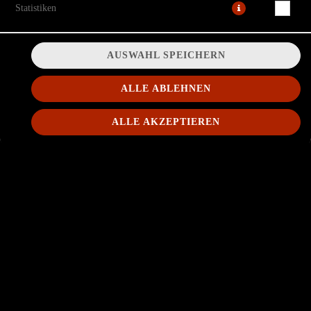
Statistiken
AUSWAHL SPEICHERN
ALLE ABLEHNEN
ALLE AKZEPTIEREN
© 2026
Buddys Snackhouse
Impressum
Datenschutz
Datenschutzeinstellungen
Barrierefreiheit
AGB
Lieferdienstsoftware und Webshop von
SIDES