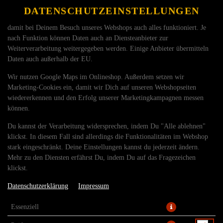
Wir nutzen Cookies und Dienste Dritter, um unseren Onlineshop zu
DATENSCHUTZEINSTELLUNGEN
SPRACHE ÄNDERN
DE
betreiben. Technisch essenzielle Cookies werden zwingend benötigt,
damit bei Deinem Besuch unseres Webshops auch alles funktioniert. Je
nach Funktion können Daten auch an Diensteanbieter zur
Weiterverarbeitung weitergegeben werden. Einige Anbieter übermitteln
Daten auch außerhalb der EU.
Wir nutzen Google Maps im Onlineshop. Außerdem setzen wir
Marketing-Cookies ein, damit wir Dich auf unseren Webshopseiten
wiedererkennen und den Erfolg unserer Marketingkampagnen messen
TOR-TILLIA BBQ
können.
Du kannst der Verarbeitung widersprechen, indem Du "Alle ablehnen"
klickst. In diesem Fall sind allerdings die Funktionalitäten im Webshop
stark eingeschränkt. Deine Einstellungen kannst du jederzeit ändern.
Mehr zu den Diensten erfährst Du, indem Du auf das Fragezeichen
klickst.
Datenschutzerklärung
Impressum
Essenziell