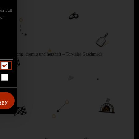
em Fall
ngen
cken.Knusprig, cremig und herzhaft – Tor-taler Geschmack
REN