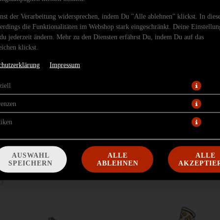
nst der Verarbeitung widersprechen, indem Du "Alle ablehnen" klickst. In dies
lerdings die Funktionalitäten im Webshop stark eingeschränkt. Deine Einstellu
du jederzeit ändern. Mehr zu den Diensten erfährst Du, indem Du auf das
ichen klickst.
chutzerklärung
Impressum
iell
nat, Röstzwiebeln und Honig-Senf-Soße. Mit unserem Käsemix goldbraun überba
renzen
12,00 € *
tiken
* Die Preise können nach Auswahl des Stores variieren.
AUSWAHL
ALLE
ALLE
SPEICHERN
ABLEHNEN
AKZEPTIE