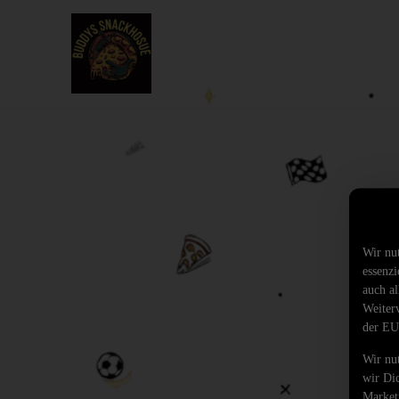
Wir nu
essenz
auch al
Weiter
der EU
Wir nu
wir Di
Market