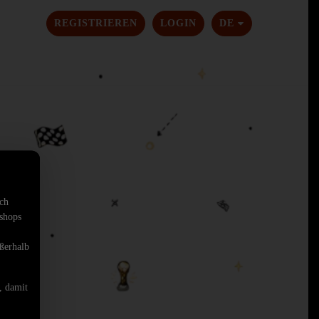
SPRACHE ÄNDER
REGISTRIEREN
LOGIN
DE
sch
shops
ßerhalb
, damit