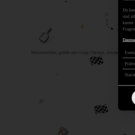
Du kan
sind al
kannst 
Frageze
Datens
Essenz
Weizentortillas, gefüllt mit Crispy Chicken, frischem Spi
Präfe
Statis