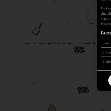
Du kan
sind al
kannst 
Frageze
Datens
Essenz
nser handgezogener Teig wird mit Tomatensoße bestrichen u
aus
Präfe
Statis