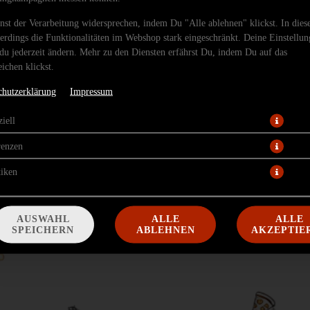
nst der Verarbeitung widersprechen, indem Du "Alle ablehnen" klickst. In dies
lerdings die Funktionalitäten im Webshop stark eingeschränkt. Deine Einstellu
du jederzeit ändern. Mehr zu den Diensten erfährst Du, indem Du auf das
ichen klickst.
chutzerklärung
Impressum
iell
nd mit würziger Sucuk belegt. Dazu kommen rote Zwiebeln und marinierter Sp
 Mozzarella Fior di Latte und Cheddar. Abgerundet mit zerbröseltem Hirtenkäs
renzen
15,00 € *
tiken
* Die Preise können nach Auswahl des Stores variieren.
AUSWAHL
ALLE
ALLE
SPEICHERN
ABLEHNEN
AKZEPTIE