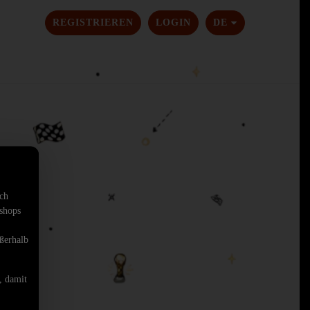
SPRACHE ÄNDER
REGISTRIEREN
LOGIN
DE
sch
shops
ßerhalb
, damit