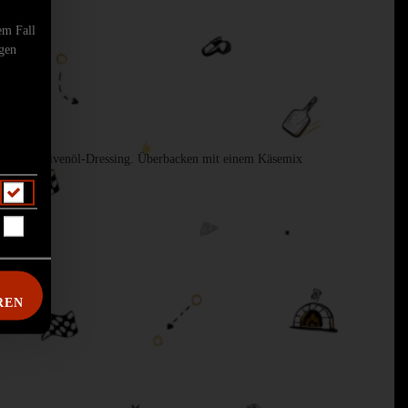
em Fall
ngen
inat in Olivenöl-Dressing. Überbacken mit einem Käsemix
e.
REN