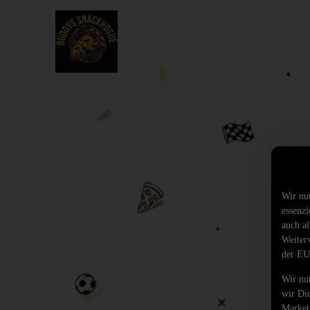
Wir nu
essenz
auch al
Weiter
der EU
Wir nu
wir Di
Market