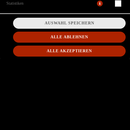
Statistiken
AUSWAHL SPEICHERN
ALLE ABLEHNEN
ALLE AKZEPTIEREN
Mozzarella-Cheddar-Mix, Tomatensoße, Salami
11,50 € *
* Die Preise können nach Auswahl des Stores variieren.
© 2026
Buddys Snackhouse
Impressum
Datenschutz
Datenschutzeinstellungen
Barrierefreiheit
AGB
Lieferdienstsoftware und Webshop von
SIDES