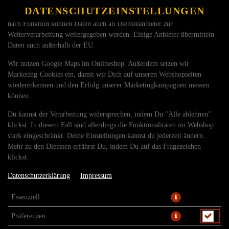
betreiben. Technisch essenzielle Cookies werden zwingend benötigt,
DATENSCHUTZEINSTELLUNGEN
SPRACHE ÄNDERN
damit bei Deinem Besuch unseres Webshops auch alles funktioniert. Je
DE
nach Funktion können Daten auch an Diensteanbieter zur
Weiterverarbeitung weitergegeben werden. Einige Anbieter übermitteln
Daten auch außerhalb der EU.
Wir nutzen Google Maps im Onlineshop. Außerdem setzen wir
Marketing-Cookies ein, damit wir Dich auf unseren Webshopseiten
wiedererkennen und den Erfolg unserer Marketingkampagnen messen
können.
PIZZA SALAMI Ø26CM
Du kannst der Verarbeitung widersprechen, indem Du "Alle ablehnen"
klickst. In diesem Fall sind allerdings die Funktionalitäten im Webshop
stark eingeschränkt. Deine Einstellungen kannst du jederzeit ändern.
Mehr zu den Diensten erfährst Du, indem Du auf das Fragezeichen
klickst.
Datenschutzerklärung
Impressum
Essenziell
Präferenzen